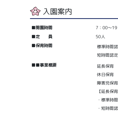
入園案内
■開園時間
7：00～19
■定 員
50人
■保育時間
標準時間認
短時間認定
■■事業概要
延長保育
休日保育
障害児保育
【延長保育
・標準時間
・短時間認定
②17