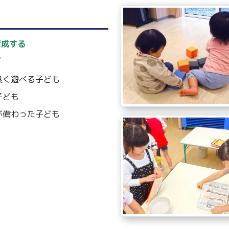
育成する
も
良く遊べる子ども
子ども
が備わった子ども