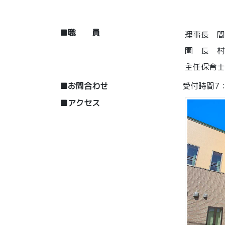
③18
■職 員
理事長 
園 長 村
主任保育士
■お問合わせ
受付時間7：0
■アクセス